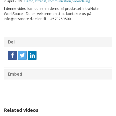
2. april 2019
Demo
,
Intranet
,
Kommunikation
,
Videndeling
I denne video kan du se en demo af produktet IntraNote
WorkSpace. Du er velkommen til at kontakte os på
info@intranote.dk eller tlf. +4570269500.
Del
Embed
Related videos