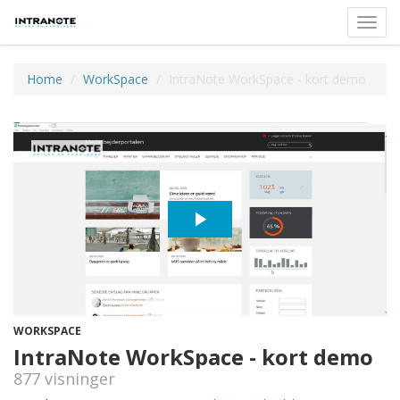
Toggl
navig
Home
WorkSpace
IntraNote WorkSpace - kort demo
WORKSPACE
IntraNote WorkSpace - kort demo
877 visninger