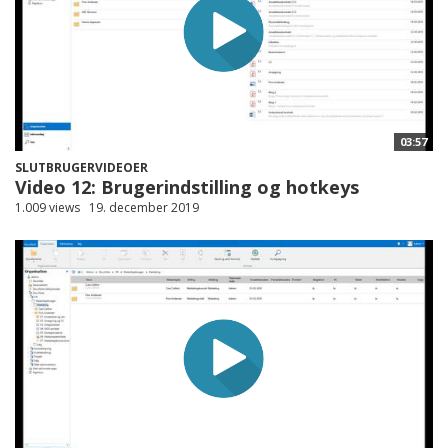
03:57
SLUTBRUGERVIDEOER
Video 12: Brugerindstilling og hotkeys
1.009 views
19. december 2019