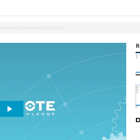
 kvitteringsbrev med flettefelter
R