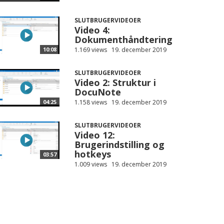
SLUTBRUGERVIDEOER
Video 4:
Dokumenthåndtering
1.169 views
19. december 2019
10:08
SLUTBRUGERVIDEOER
Video 2: Struktur i
DocuNote
1.158 views
19. december 2019
04:25
SLUTBRUGERVIDEOER
Video 12:
Brugerindstilling og
hotkeys
03:57
1.009 views
19. december 2019