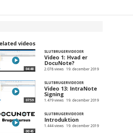
elated videos
SLUTBRUGERVIDEOER
Video 1: Hvad er
DocuNote?
2.078 views
19. december 2019
04:48
SLUTBRUGERVIDEOER
Video 13: IntraNote
Signing
1.479 views
19. december 2019
07:59
SLUTBRUGERVIDEOER
Introduktion
1.444 views
19. december 2019
00:45