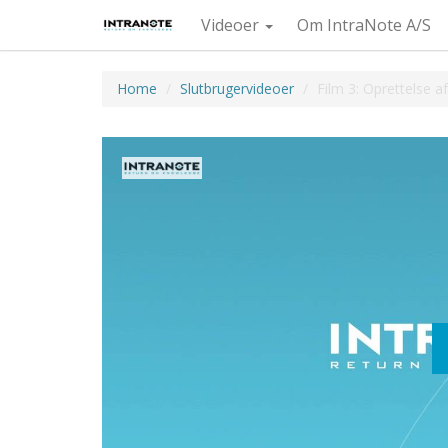
Videoer
Om IntraNote A/S
Home
Slutbrugervideoer
Film 3: Oprettelse af